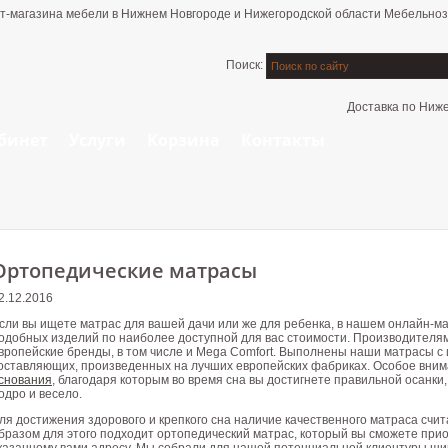
т-магазина мебели в Нижнем Новгороде и Нижегородской области Мебельноз
Поиск:
Доставка по Ниже
бинет
Услуги
Корзина
Контакты
Ортопедические матрасы
2.12.2016
сли вы ищете матрас для вашей дачи или же для ребенка, в нашем онлайн-
одобных изделий по наиболее доступной для вас стоимости. Производителя
вропейские бренды, в том числе и Mega Comfort. Выполнены наши матрасы с
оставляющих, произведенных на лучших европейских фабриках. Особое вним
снования
, благодаря которым во время сна вы достигнете правильной осанки,
одро и весело.
ля достижения здорового и крепкого сна наличие качественного матраса сч
бразом для этого подходит ортопедический матрас, который вы сможете приоб