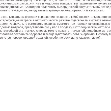
казанному вами адресу. Мы собрали для нашей потенциальной клиентуры ш
ружинных матрасов, элитные и недорогие матрасы, выпущенные не только з
роизводителями. Благодаря подобному выбору, любой покупатель найдет зд
оответствующим индивидуальным критериям комфортности и жесткости.
 использованием функции «сравнения товаров» любой посетитель нашего он
нтересующие матрасы в автоматическом режиме. Здесь же вы сможете ознак
одели. А визуально осмотреть товар вы сможете при помощи качественных с
оделью матраса, представленного у нас в продажу. Ортопедические матрасы
четом общей статистики, которую можно назвать плачевной, подобные матр
озволяют сохранить здоровье и всегда чувствовать себя энергично. Поэтому
вляется первоочередной задачей, особенно если дело касается детей.