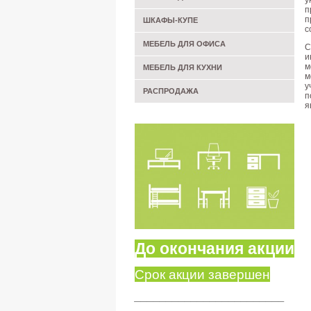
у
п
п
ШКАФЫ-КУПЕ
с
МЕБЕЛЬ ДЛЯ ОФИСА
С
и
м
МЕБЕЛЬ ДЛЯ КУХНИ
м
у
РАСПРОДАЖА
п
я
До окончания акции
Срок акции завершен
________________________