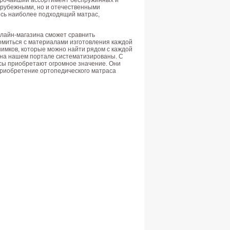
ирочайший ассортимент беспружинных и
арубежными, но и отечественными
есь наиболее подходящий матрас,
лайн-магазина сможет сравнить
омиться с материалами изготовления каждой
нимков, которые можно найти рядом с каждой
 на нашем портале систематизированы. С
асы приобретают огромное значение. Они
 приобретение ортопедического матраса