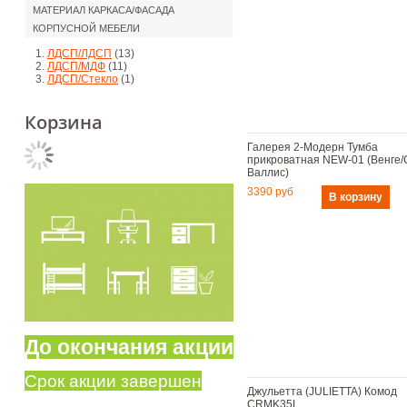
МАТЕРИАЛ КАРКАСА/ФАСАДА
КОРПУСНОЙ МЕБЕЛИ
ЛДСП/ЛДСП
(13)
ЛДСП/МДФ
(11)
ЛДСП/Стекло
(1)
Корзина
Галерея 2-Модерн Тумба
прикроватная NEW-01 (Венге/
Валлис)
3390 руб
До окончания акции
Срок акции завершен
Джульетта (JULIETTA) Комод
CRMK35L