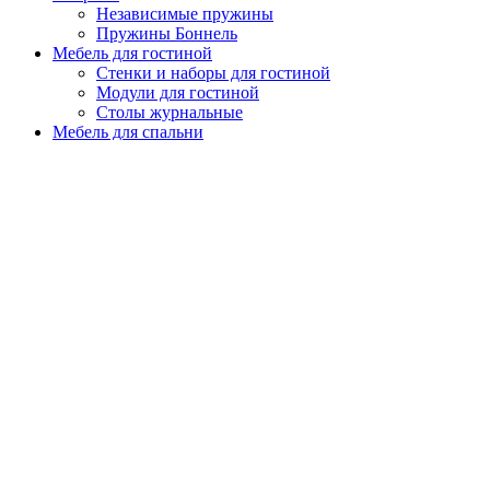
Независимые пружины
Пружины Боннель
Мебель для гостиной
Стенки и наборы для гостиной
Модули для гостиной
Столы журнальные
Мебель для спальни
Спальные гарнитуры
Комоды и тумбы для спальни
Кровати для спальни
Шкафы для спальни
Мебель для детской
Системы хранения
Кровати для детской
Столы письменные и компьютерные
Мебель для прихожей
Шкафы-купе
Мебель для офиса
Мебель для кухни
Распродажа
Корзина
У Вас
нет товаров
в корзине.