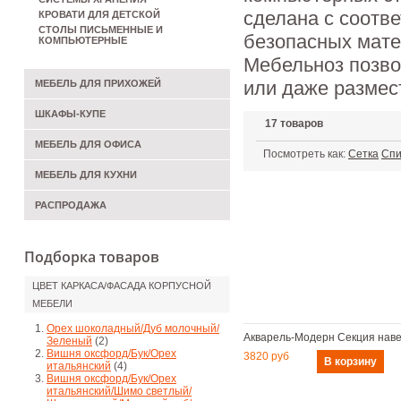
сделана с соотве
КРОВАТИ ДЛЯ ДЕТСКОЙ
СТОЛЫ ПИСЬМЕННЫЕ И
безопасных мате
КОМПЬЮТЕРНЫЕ
Мебельноз позво
или даже размес
МЕБЕЛЬ ДЛЯ ПРИХОЖЕЙ
ШКАФЫ-КУПЕ
17 товаров
МЕБЕЛЬ ДЛЯ ОФИСА
Посмотреть как:
Сетка
Спи
МЕБЕЛЬ ДЛЯ КУХНИ
РАСПРОДАЖА
Подборка товаров
ЦВЕТ КАРКАСА/ФАСАДА КОРПУСНОЙ
МЕБЕЛИ
Орех шоколадный/Дуб молочный/
Акварель-Модерн Секция нав
Зеленый
(2)
Вишня оксфорд/Бук/Орех
3820 руб
итальянский
(4)
Вишня оксфорд/Бук/Орех
итальянский/Шимо светлый/