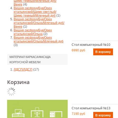
Шимо темный/Млечный дуб/
Венге
(4)
Вишня оксфорд/Бук/Орех
итальянский/Шимо светлый/
Шимо темный/Млечный дуб
(1)
Вишня оксфорд/Бук/Орех
итальянский/Ольха/Млечный дуб/
Венге
(1)
Вишня оксфорд/Бук/Орех
итальянский/Ольха
(2)
Вишня оксфорд/Бук/Орех
итальянский/Ольха/Млечный дуб
Стол компьютерный №10
(3)
6990 руб
МАТЕРИАЛ КАРКАСА/ФАСАДА
КОРПУСНОЙ МЕБЕЛИ
ЛДСП/ЛДСП
(17)
Корзина
Стол компьютерный №13
7190 руб