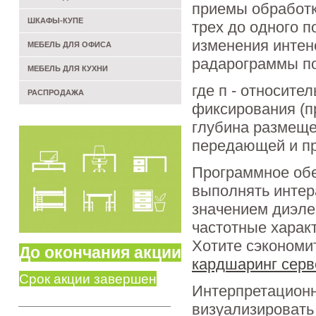
приемы обработк
ШКАФЫ-КУПЕ
трех до одного п
изменения интен
МЕБЕЛЬ ДЛЯ ОФИСА
радарограммы по
МЕБЕЛЬ ДЛЯ КУХНИ
где п - относите
РАСПРОДАЖА
фиксирования (пр
глубина размеще
передающей и п
Программное обе
выполнять интер
значением диэле
частотные харак
Хотите сэкономи
До окончания акции
кардшаринг серв
Срок акции завершен
Интерпретацион
________________________
визуализировать