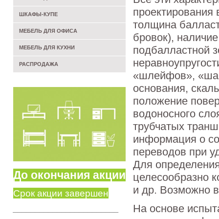
проектирования 
ШКАФЫ-КУПЕ
толщина балласт
МЕБЕЛЬ ДЛЯ ОФИСА
бровок), наличие
подбалластной зо
МЕБЕЛЬ ДЛЯ КУХНИ
неравноупругост
РАСПРОДАЖА
«шлейфов», «шап
основания, скал
положение повер
водоносного сло
трубчатых транше
информация о со
переводов при у
Для определения
До окончания акции
целесообразно к
и др. Возможно 
Срок акции завершен
На основе испыт
________________________