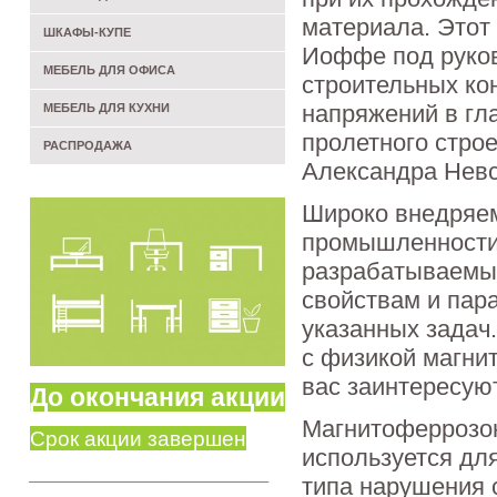
материала. Этот
ШКАФЫ-КУПЕ
Иоффе под руково
МЕБЕЛЬ ДЛЯ ОФИСА
строительных кон
напряжений в гл
МЕБЕЛЬ ДЛЯ КУХНИ
пролетного стро
РАСПРОДАЖА
Александра Невс
Широко внедряем
промышленности 
разрабатываемый 
свойствам и пар
указанных задач
с физикой магни
вас заинтересу
До окончания акции
Магнитоферрозон
Срок акции завершен
используется дл
________________________
типа нарушения 