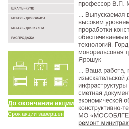
профессор В.П. 
ШКАФЫ-КУПЕ
... Выпускаемая
МЕБЕЛЬ ДЛЯ ОФИСА
высоким уровнем
проработки конс
МЕБЕЛЬ ДЛЯ КУХНИ
обеспечиваемые
РАСПРОДАЖА
технологий. Гор
монорельсовая т
Ярошук
... Ваша работа,
изыскательской 
инфраструктуры 
сметная докумен
экономической о
До окончания акции
конструктивно-т
Срок акции завершен
МО «МОСОБЛГЕОТ
ремонт минитрак
________________________