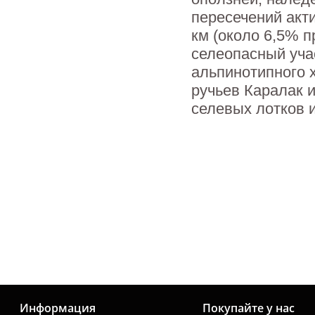
пересечений акт
км (около 6,5% п
селеопасный уча
альпинотипного 
ручьев Каралак и
селевых лотков и
Информация
Покупайте у нас