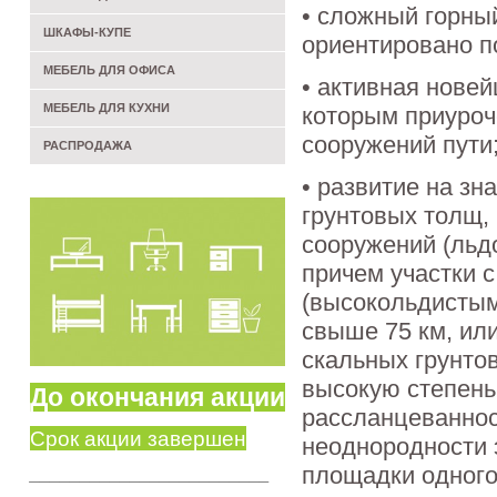
• сложный горны
ШКАФЫ-КУПЕ
ориентировано по
МЕБЕЛЬ ДЛЯ ОФИСА
• активная новей
МЕБЕЛЬ ДЛЯ КУХНИ
которым приуроч
сооружений пути
РАСПРОДАЖА
• развитие на з
грунтовых толщ,
сооружений (льдо
причем участки 
(высокольдистым
свыше 75 км, ил
скальных грунто
высокую степень
До окончания акции
рассланцеванност
Срок акции завершен
неоднородности э
площадки одного
________________________