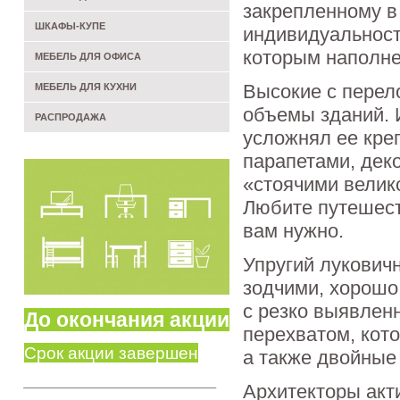
закрепленному в
ШКАФЫ-КУПЕ
индивидуальность
которым наполне
МЕБЕЛЬ ДЛЯ ОФИСА
Высокие с перел
МЕБЕЛЬ ДЛЯ КУХНИ
объемы зданий. 
РАСПРОДАЖА
усложнял ее кре
парапетами, дек
«стоячими велико
Любите путешес
вам нужно.
Упругий лукович
зодчими, хорошо
с резко выявлен
До окончания акции
перехватом, кот
Срок акции завершен
а также двойные
________________________
Архитекторы акт