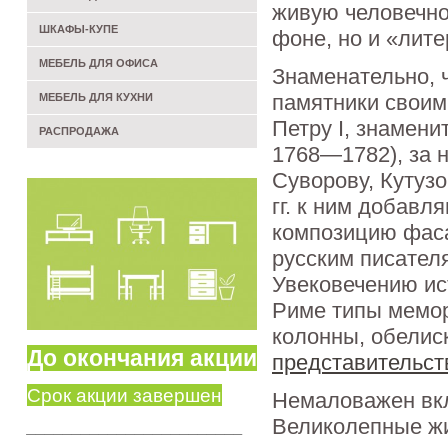
живую человечно
ШКАФЫ-КУПЕ
фоне, но и «лит
МЕБЕЛЬ ДЛЯ ОФИСА
Знаменательно, 
памятники своим
МЕБЕЛЬ ДЛЯ КУХНИ
Петру I, знамени
РАСПРОДАЖА
1768—1782), за 
Суворову, Кутузо
гг. к ним добав
композицию фаса
русским писател
Увековечению ис
Риме типы мемо
колонны, обелис
До окончания акции
представительст
Срок акции завершен
Немаловажен вкл
Великолепные ж
________________________