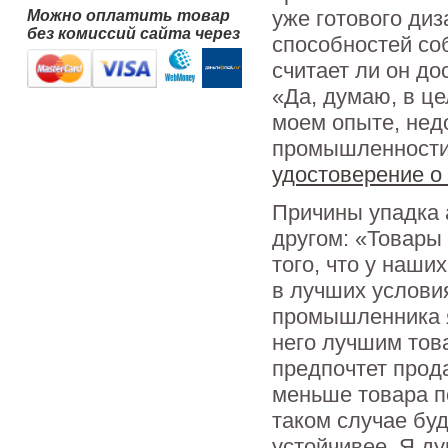
уже готового диз
Можно оплатить товар
без комиссий сайта через
способностей соб
считает ли он д
«Да, думаю, в це
моем опыте, нед
промышленности»
удостоверение 
Причины упадка 
другом: «Товары
того, что у наши
в лучших услови
промышленника я
него лучшим това
предпочтет прод
меньше товара п
таком случае буд
устойчивее. Я д