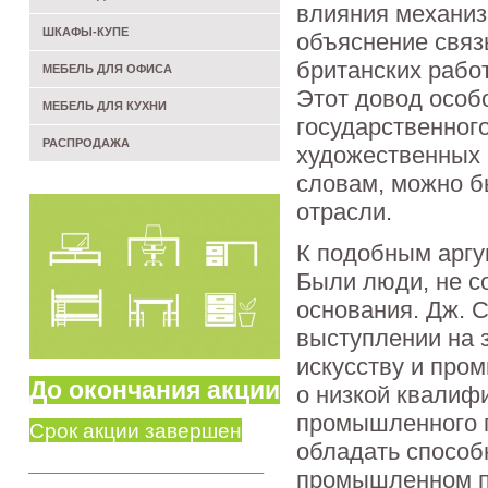
влияния механиз
ШКАФЫ-КУПЕ
объяснение связ
британских работ
МЕБЕЛЬ ДЛЯ ОФИСА
Этот довод особ
МЕБЕЛЬ ДЛЯ КУХНИ
государственног
РАСПРОДАЖА
художественных 
словам, можно б
отрасли.
К подобным аргу
Были люди, не с
основания. Дж. С
выступлении на 
искусству и пром
До окончания акции
о низкой квалиф
промышленного п
Срок акции завершен
обладать способн
________________________
промышленном пр