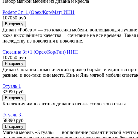
Набор мягкой мебели из дивана и кресла
Роберт 3т+1 (Орех/Кор/Мат) ИНН
107050 руб
Диван «Роберт» — это классика мебели, воплощающая лучшие 
кожа высочайшего качества— сочетание на все времена. Такая
наследству из поколения в поколение.
Сюзанна 3т+1 (Орех/Кор/Глн) ИНН
107050 руб
Диван Сюзанна - классический пример борьбы и единства прот
разные, и все-таки они месте. Инь и Янь мягкой мебели сплета
Этуаль 1
32990 руб
Коллекция импозантных диванов неоклассического стиля
Этуаль 3т
58890 руб
Мягкая мебель «Этуаль» — воплощение романтической мечты о 
их почтенные отцы на таких диванах вели неспешные беседы 