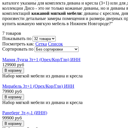
каталоге указаны для комплекта дивана и кресла (3+1) или для
коллекции Дисо - это не только кожаные диваны, но и диваны
комплектаций
кожаной мягкой мебели
: диваны с креслом, ди
произвести детальные замеры помещения и размера дверных п
купить кожаную мягкую мебель в Нижнем Новгороде?"
7 товаров
Показывать по
Посмотреть как:
Сетка
Список
Сортировать по
Мария Луиза 3т+1 (Орех/Кор/Глн) ИНН
129900 руб
Набор мягкой мебели из дивана и кресла
Мирабель 3т+1 (Орех/Кор/Глн) ИНН
79900 руб
Набор мягкой мебели из дивана и кресла
Ранеберг 3т-у-1 (ИНН)
99900 руб