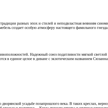
традиции разных эпох и стилей и неподвластная веяниям сиюми
 мебель создает особую атмосферу настоящего фамильного гнезд
ивоположностей. Надежный союз податливости мягкой светлой к
ются в единое целое в диване с экзотическим названием Сюзанна
дворянской усадьбе позапрошлого века. В таких креслах, верн
об урожае и политике… Когда звенели шпоры и шуршал криноли