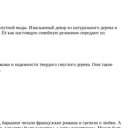
нутной моды. Изысканный декор из натурального дерева и
а. Её как настоящую семейную реликвию передают по
ожи и надежности твердого смуглого дерева. Они такие
.
о, барышни читали французские романы и грезили о любви. А
н, кавалеры были галантны, а дамы женственны. Может быть,