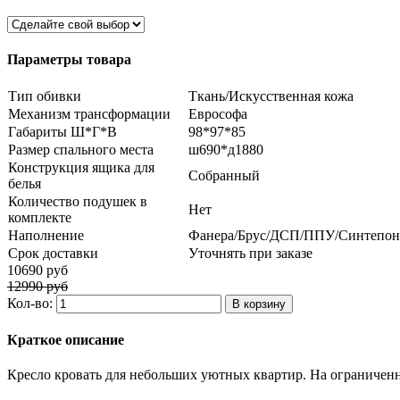
Параметры товара
Тип обивки
Ткань/Искусственная кожа
Механизм трансформации
Еврософа
Габариты Ш*Г*В
98*97*85
Размер спального места
ш690*д1880
Конструкция ящика для
Собранный
белья
Количество подушек в
Нет
комплекте
Наполнение
Фанера/Брус/ДСП/ППУ/Синтепон
Срок доставки
Уточнять при заказе
10690 руб
12990 руб
Кол-во:
Краткое описание
Кресло кровать для небольших уютных квартир. На ограниченн