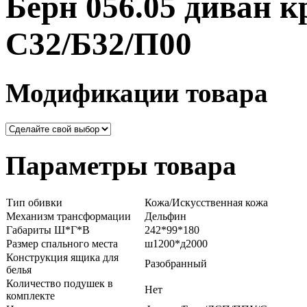
Берн 056.05 диван к
С32/Б32/П00
Модификации товара
Параметры товара
Тип обивки
Кожа/Искусственная кожа
Механизм трансформации
Дельфин
Габариты Ш*Г*В
242*99*180
Размер спального места
ш1200*д2000
Конструкция ящика для
Разобранный
белья
Количество подушек в
Нет
комплекте