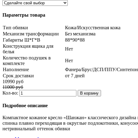
Параметры товара
Тип обивки
Кожа/Искусственная кожа
Механизм трансформации
Без механизма
Габариты Ш*Г*В
88*90*88
Конструкция ящика для
Нет
белья
Количество подушек в
Нет
комплекте
Наполнение
Фанера/Брус/ДСП/ППУ/Синтепон
Срок доставки
от 7 дней
10990 руб
11000 руб
Кол-во:
Подробное описание
Компактное кожаное кресло «Шанжан» классического дизайна м
спинка плавно переходящая в округлые подлокотники, конусо
нетривиальный оттенок обивки