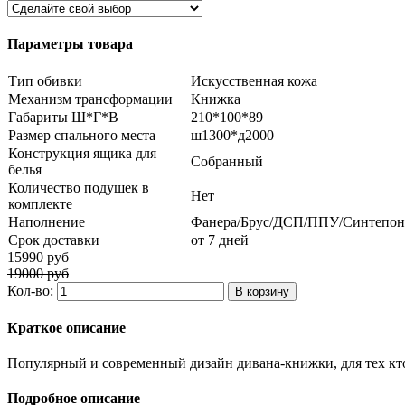
Параметры товара
Тип обивки
Искусственная кожа
Механизм трансформации
Книжка
Габариты Ш*Г*В
210*100*89
Размер спального места
ш1300*д2000
Конструкция ящика для
Собранный
белья
Количество подушек в
Нет
комплекте
Наполнение
Фанера/Брус/ДСП/ППУ/Синтепон
Срок доставки
от 7 дней
15990 руб
19000 руб
Кол-во:
Краткое описание
Популярный и современный дизайн дивана-книжки, для тех кто
Подробное описание