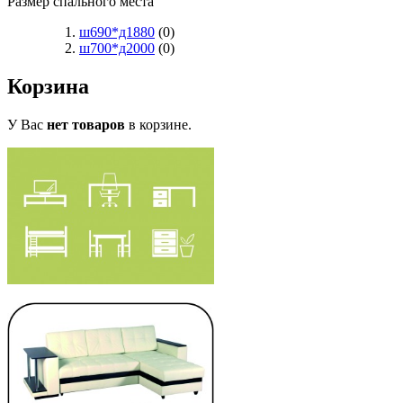
Размер спального места
ш690*д1880
(0)
ш700*д2000
(0)
Корзина
У Вас
нет товаров
в корзине.